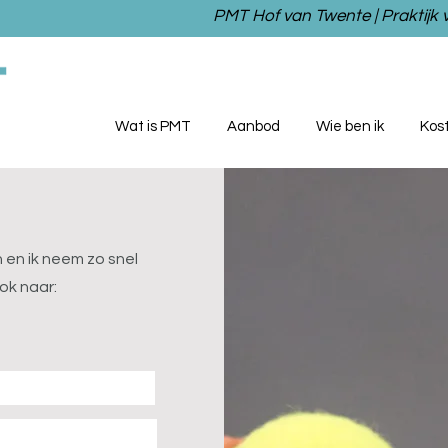
PMT Hof van Twente | Praktijk
Wat is PMT
Aanbod
Wie ben ik
Kos
n en ik neem zo snel
ok naar: